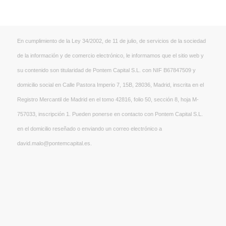
En cumplimiento de la Ley 34/2002, de 11 de julio, de servicios de la sociedad
de la información y de comercio electrónico, le informamos que el sitio web y
su contenido son titularidad de Pontem Capital S.L. con NIF B67847509 y
domicilio social en Calle Pastora Imperio 7, 15B, 28036, Madrid, inscrita en el
Registro Mercantil de Madrid en el tomo 42816, folio 50, sección 8, hoja M-
757033, inscripción 1. Pueden ponerse en contacto con Pontem Capital S.L.
en el domicilio reseñado o enviando un correo electrónico a
david.malo@pontemcapital.es.