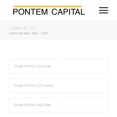
Listado de: CSS
Usted está aquí:
Inicio
/
CSS
Single Portfolio: 2/3 Slider
Single Portfolio: 2/3 Gallery
Single Portfolio: Big Slider